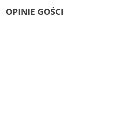
OPINIE
GOŚCI
Gorąco polecamy pobyt. Jedzenie
wyśmienite i bardzo obfite. Właściciel
oraz obsługa bardzo mili. Wszędzie
blisko (do morza 5 minut).
AGNIESZKA
I
JACEK