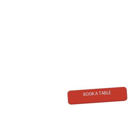
Regon: 146362721
NIP: 955 100 15 14
BOOK A TABLE
Koral - Dom Wczasowy
©
2026
All Rights Reserved
Polityka prywatności