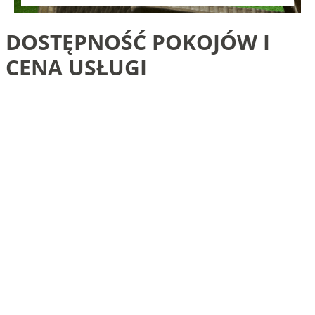
DOSTĘPNOŚĆ
POKOJÓW
I
CENA
USŁUGI
WITAMY!
położony jest w
Dom wczasowy KORAL
urokliwej wschodniej części
Dziwnowa nieopodal sezonowej mariny
żeglarskiej, zaledwie 250m od plaży.
Z posesji rozpościera się malowniczy widok na rzekę