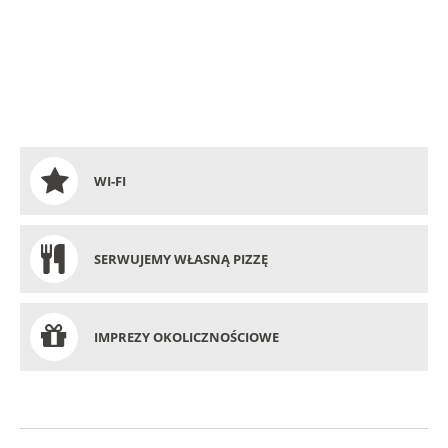
Dziwna, Zatokę Wrzosowską (łączącą się z Zalewem
Kamieńskim) oraz na Wyspę Wolin. Z górnych pięter
budynku można zobaczyć fragment Bałtyku.
WI-FI
SERWUJEMY WŁASNĄ PIZZĘ
IMPREZY OKOLICZNOŚCIOWE