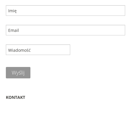
Wyślij
KONTAKT
Koral przy marinie Adrian
Markiewicz
72-420 Dziwnów
ul. Harcerska 5